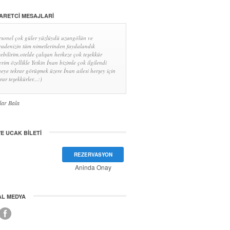
ARETCI MESAJLARI
rsonel çok güler yüzlüydü uzungölün ve
radenizin tüm nimetlerinden faydalandık
yebilirim.otelde çalışan herkeze çok teşekkür
erim özellikle Yetkin İnan bizimle çok ilgilendi
neye tekrar görüşmek üzere İnan ailesi herşey için
rar teşekkürler...:)
lar Bala
E UCAK BILETI
REZERVASYON
Aninda Onay
AL MEDYA