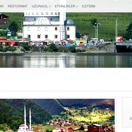
AR
RESTORANT
UZUNGOL
»
ETKINLIKLER
»
ILETISIM
B