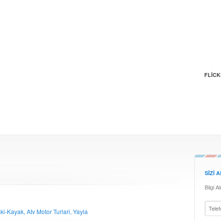
FLIC
SIZI 
Bilgi A
ki-Kayak, Atv Motor Turlari, Yayla