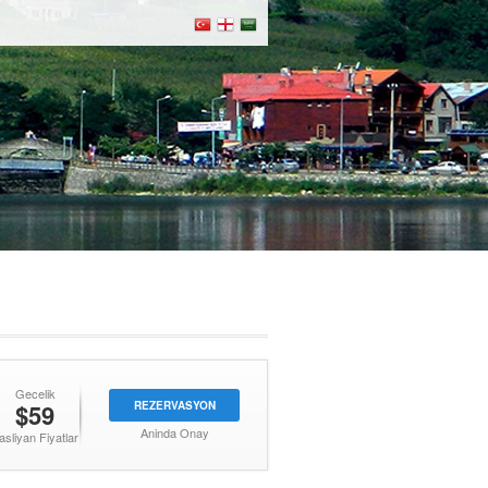
Gecelik
$59
REZERVASYON
Aninda Onay
asliyan Fiyatlar