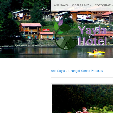
ANA SAYFA
ODALARIMIZ
»
FOTOGRAFL
Ana Sayfa
»
Uzungol Yamac Parasutu