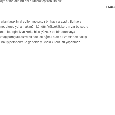
 altına alıp bu anı ölümsüzleştirebilirsiniz.
FACE
rlanılarak imal edilen motorsuz bir hava aracıdır. Bu hava
lometrelerce yol almak mümkündür. Yükseklik korum var bu sporu
nan tedirginlik ve korku hissi yüksek bir binadan veya
maç paraşütü aktivitesinde ise eğimli olan bir zeminden kalkış
e bakış perspektif ile genelde yükseklik korkusu yaşanmaz.