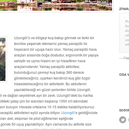
ZIYAR
U
Pe
ka
di
ed
Uzungöl’ü ve bölgeyi kuş bakışı görmek ve farklı bir
se
tecrübe yaşamak isterseniz yamaç paraşütü ile
tek
heyecanlı bir uçuşa hazır olun. Yamaç paraşütü hava
araçları arasında doğa dostudur, ergonomik bir yapıya
Cag
sahiptir ve uçma hissini en iyi hissettiren hava
araçlarındandır. Yamaç paraşütü aktivitesi,
bulunduğunuz çevreyi kuş bakışı 360 derece
ODA V
görebileceğiniz, uçarken kendinizi kuş gibi özgür
hissedebileceğiniz bir aktivitedir. Bu aktivitenin
yapılabileceği en güzel yerlerden biride Uzungöl.
ve dağları seyretmek ayrı bir zevk. Uzungöl’deki bu harika
ikteki yatay çim bir alandan başlanıp 1050 mt rakımdaki
 son buluyor. Havada ortalama 10-15 dakika kalabiliyorsunuz.
SOSY
şütü aktiviteleri eylül ayında bitiyor.
Uzungöl
’e geldiğinizde
lan alet, ekipman ile pilot eğitmenler eşliğinde
a günde 50 uçuş yapılabiliyor. Aynı zamanda bu aktivite size