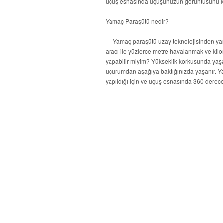
uçuş esnasında uçuşunuzun görüntüsünü kayıt
Yamaç Paraşütü nedir?
— Yamaç paraşütü uzay teknolojisinden yara
aracı ile yüzlerce metre havalanmak ve ki
yapabilir miyim? Yükseklik korkusunda yaşa
uçurumdan aşağıya baktığınızda yaşanır. Ya
yapıldığı için ve uçuş esnasında 360 derec