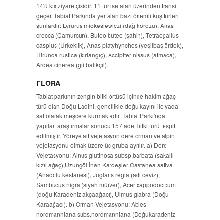
14'ü kış ziyaretçisidir. 11 tür ise alan üzerinden transit
geçer. Tabiat Parkında yer alan bazı önemli kuş türleri
şunlardır: Lyrurus miokesiewiczi (dağ horozu), Anas
crecca (Çamurcun), Buteo buteo (şahin), Tetraogallus
caspius (Urkeklik), Anas platyhynchos (yeşilbaş ördek),
Hirunda rustica (kırlangıç), Accipiter nissus (atmaca),
Ardea cinerea (gri balıkçıl).
FLORA
Tabiat parkının zengin bitki örtüsü içinde hakim ağaç
türü olan Doğu Ladini, genellikle doğu kayını ile yada
saf olarak meşcere kurmaktadır. Tabiat Parkı'nda
yapılan araştırmalar sonucu 157 adet bitki türü tespit
edilmiştir. Yöreye ait vejetasyon dere orman ve alpin
vejetasyonu olmak üzere üç gruba ayrılır. a) Dere
Vejetasyonu: Alnus glutinosa subsp.barbata (sakallı
kızıl ağaç),Uzungöl İnan Kardeşler Castanea sativa
(Anadolu kestanesi), Juglans regia (adi ceviz),
Sambucus nigra (siyah mürver), Acer cappodocicum
(doğu Karadeniz akçaağacı), Ulmus glabra (Doğu
Karaağacı). b) Orman Vejetasyonu: Abies
nordmanniana subs.nordmanniana (Doğukaradeniz