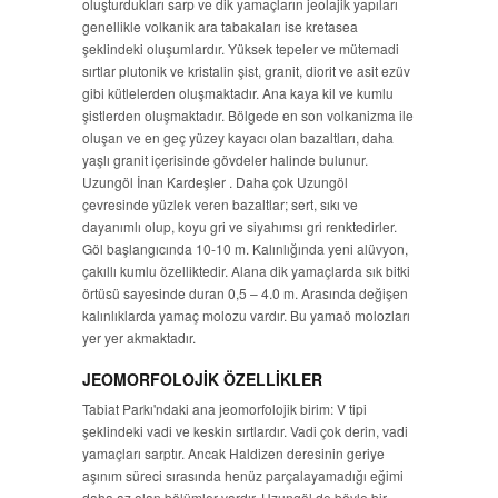
oluşturdukları sarp ve dik yamaçların jeolajik yapıları
genellikle volkanik ara tabakaları ise kretasea
şeklindeki oluşumlardır. Yüksek tepeler ve mütemadi
sırtlar plutonik ve kristalin şist, granit, diorit ve asit ezüv
gibi kütlelerden oluşmaktadır. Ana kaya kil ve kumlu
şistlerden oluşmaktadır. Bölgede en son volkanizma ile
oluşan ve en geç yüzey kayacı olan bazaltları, daha
yaşlı granit içerisinde gövdeler halinde bulunur.
Uzungöl İnan Kardeşler . Daha çok Uzungöl
çevresinde yüzlek veren bazaltlar; sert, sıkı ve
dayanımlı olup, koyu gri ve siyahımsı gri renktedirler.
Göl başlangıcında 10-10 m. Kalınlığında yeni alüvyon,
çakıllı kumlu özelliktedir. Alana dik yamaçlarda sık bitki
örtüsü sayesinde duran 0,5 – 4.0 m. Arasında değişen
kalınlıklarda yamaç molozu vardır. Bu yamaö molozları
yer yer akmaktadır.
JEOMORFOLOJİK ÖZELLİKLER
Tabiat Parkı'ndaki ana jeomorfolojik birim: V tipi
şeklindeki vadi ve keskin sırtlardır. Vadi çok derin, vadi
yamaçları sarptır. Ancak Haldizen deresinin geriye
aşınım süreci sırasında henüz parçalayamadığı eğimi
daha az olan bölümler vardır. Uzungöl de böyle bir