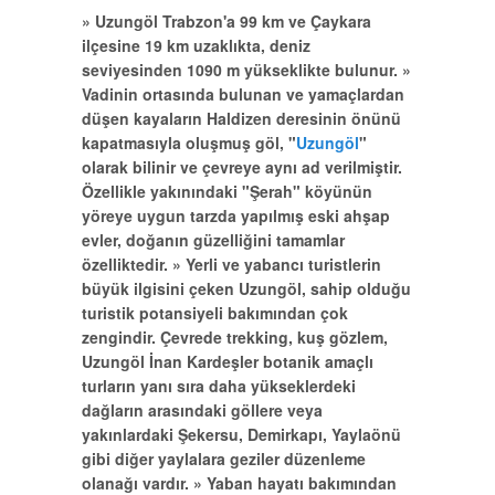
» Uzungöl Trabzon'a 99 km ve Çaykara
ilçesine 19 km uzaklıkta, deniz
seviyesinden 1090 m yükseklikte bulunur. »
Vadinin ortasında bulunan ve yamaçlardan
düşen kayaların Haldizen deresinin önünü
kapatmasıyla oluşmuş göl, "
Uzungöl
"
olarak bilinir ve çevreye aynı ad verilmiştir.
Özellikle yakınındaki "Şerah" köyünün
yöreye uygun tarzda yapılmış eski ahşap
evler, doğanın güzelliğini tamamlar
özelliktedir. » Yerli ve yabancı turistlerin
büyük ilgisini çeken Uzungöl, sahip olduğu
turistik potansiyeli bakımından çok
zengindir. Çevrede trekking, kuş gözlem,
Uzungöl İnan Kardeşler botanik amaçlı
turların yanı sıra daha yükseklerdeki
dağların arasındaki göllere veya
yakınlardaki Şekersu, Demirkapı, Yaylaönü
gibi diğer yaylalara geziler düzenleme
olanağı vardır. » Yaban hayatı bakımından