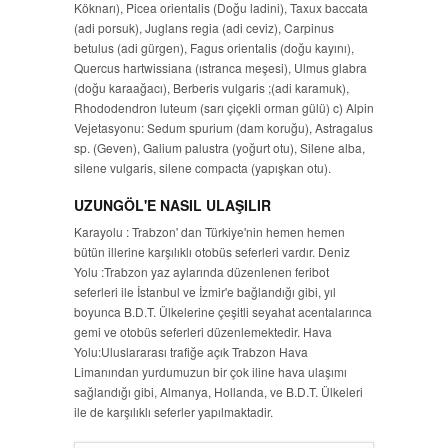
Köknarı), Picea orientalis (Doğu ladini), Taxux baccata
(adi porsuk), Juglans regia (adi ceviz), Carpinus
betulus (adi gürgen), Fagus orientalis (doğu kayını),
Quercus hartwissiana (ıstranca meşesi), Ulmus glabra
(doğu karaağacı), Berberis vulgaris ;(adi karamuk),
Rhododendron luteum (sarı çiçekli orman gülü) c) Alpin
Vejetasyonu: Sedum spurium (dam koruğu), Astragalus
sp. (Geven), Galium palustra (yoğurt otu), Silene alba,
silene vulgaris, silene compacta (yapışkan otu).
UZUNGÖL'E NASIL ULAŞILIR
Karayolu : Trabzon' dan Türkiye'nin hemen hemen
bütün illerine karşılıklı otobüs seferleri vardır. Deniz
Yolu :Trabzon yaz aylarında düzenlenen feribot
seferleri ile İstanbul ve İzmir'e bağlandığı gibi, yıl
boyunca B.D.T. Ülkelerine çeşitli seyahat acentalarınca
gemi ve otobüs seferleri düzenlemektedir. Hava
Yolu:Uluslararası trafiğe açık Trabzon Hava
Limanından yurdumuzun bir çok iline hava ulaşımı
sağlandığı gibi, Almanya, Hollanda, ve B.D.T. Ülkeleri
ile de karşılıklı seferler yapılmaktadir.