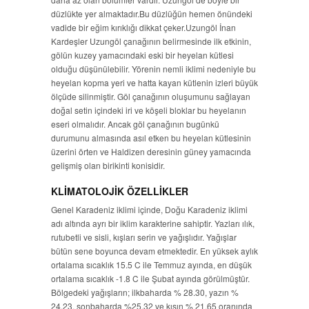
düzlükte yer almaktadır.Bu düzlüğün hemen önündeki
vadide bir eğim kırıklığı dikkat çeker.Uzungöl İnan
Kardeşler Uzungöl çanağının belirmesinde ilk etkinin,
gölün kuzey yamacındaki eski bir heyelan kütlesi
olduğu düşünülebilir. Yörenin nemli iklimi nedeniyle bu
heyelan kopma yeri ve hatta kayan kütlenin izleri büyük
ölçüde silinmiştir. Göl çanağının oluşumunu sağlayan
doğal setin içindeki iri ve köşeli bloklar bu heyelanın
eseri olmalıdır. Ancak göl çanağının bugünkü
durumunu almasında asıl etken bu heyelan kütlesinin
üzerini örten ve Haldizen deresinin güney yamacında
gelişmiş olan birikinti konisidir.
KLİMATOLOJİK ÖZELLİKLER
Genel Karadeniz iklimi içinde, Doğu Karadeniz iklimi
adı altında ayrı bir iklim karakterine sahiptir. Yazları ılık,
rutubetli ve sisli, kışları serin ve yağışlıdır. Yağışlar
bütün sene boyunca devam etmektedir. En yüksek aylık
ortalama sıcaklık 15.5 C ile Temmuz ayında, en düşük
ortalama sıcaklık -1.8 C ile Şubat ayında görülmüştür.
Bölgedeki yağışların; ilkbaharda % 28.30, yazın %
24.23, sonbaharda %25.32 ve kışın % 21.65 oranında