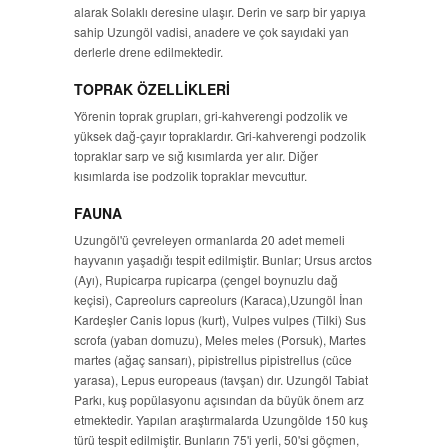
alarak Solaklı deresine ulaşır. Derin ve sarp bir yapıya
sahip Uzungöl vadisi, anadere ve çok sayıdaki yan
derlerle drene edilmektedir.
TOPRAK ÖZELLİKLERİ
Yörenin toprak grupları, gri-kahverengi podzolik ve
yüksek dağ-çayır topraklardır. Gri-kahverengi podzolik
topraklar sarp ve sığ kısımlarda yer alır. Diğer
kısımlarda ise podzolik topraklar mevcuttur.
FAUNA
Uzungöl'ü çevreleyen ormanlarda 20 adet memeli
hayvanın yaşadığı tespit edilmiştir. Bunlar; Ursus arctos
(Ayı), Rupicarpa rupicarpa (çengel boynuzlu dağ
keçisi), Capreolurs capreolurs (Karaca),Uzungöl İnan
Kardeşler Canis lopus (kurt), Vulpes vulpes (Tilki) Sus
scrofa (yaban domuzu), Meles meles (Porsuk), Martes
martes (ağaç sansarı), pipistrellus pipistrellus (cüce
yarasa), Lepus europeaus (tavşan) dır. Uzungöl Tabiat
Parkı, kuş popülasyonu açısından da büyük önem arz
etmektedir. Yapılan araştırmalarda Uzungölde 150 kuş
türü tespit edilmiştir. Bunların 75'i yerli, 50'si göçmen,