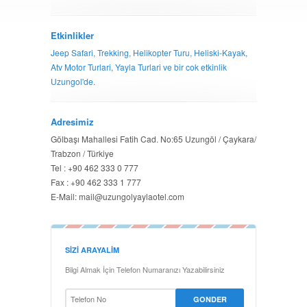
Etkinlikler
Jeep Safari, Trekking, Helikopter Turu, Heliski-Kayak,
Atv Motor Turlari, Yayla Turlari ve bir cok etkinlik
Uzungol'de.
Adresimiz
Gölbaşı Mahallesi Fatih Cad. No:65 Uzungöl / Çaykara/
Trabzon / Türkiye
Tel : +90 462 333 0 777
Fax : +90 462 333 1 777
E-Mail: mail@uzungolyaylaotel.com
SIZI ARAYALIM
Bilgi Almak İçin Telefon Numaranızı Yazabilirsiniz