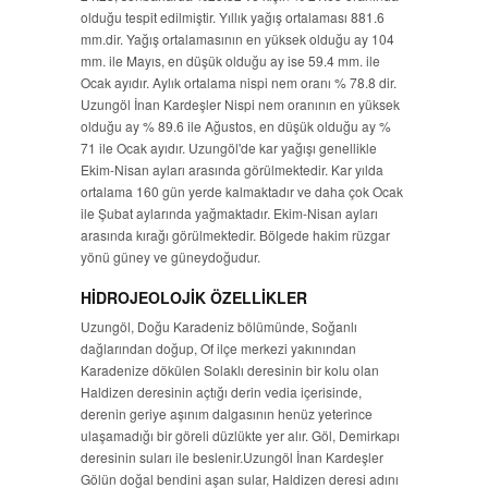
olduğu tespit edilmiştir. Yıllık yağış ortalaması 881.6
mm.dir. Yağış ortalamasının en yüksek olduğu ay 104
mm. ile Mayıs, en düşük olduğu ay ise 59.4 mm. ile
Ocak ayıdır. Aylık ortalama nispi nem oranı % 78.8 dir.
Uzungöl İnan Kardeşler Nispi nem oranının en yüksek
olduğu ay % 89.6 ile Ağustos, en düşük olduğu ay %
71 ile Ocak ayıdır. Uzungöl'de kar yağışı genellikle
Ekim-Nisan ayları arasında görülmektedir. Kar yılda
ortalama 160 gün yerde kalmaktadır ve daha çok Ocak
ile Şubat aylarında yağmaktadır. Ekim-Nisan ayları
arasında kırağı görülmektedir. Bölgede hakim rüzgar
yönü güney ve güneydoğudur.
HİDROJEOLOJİK ÖZELLİKLER
Uzungöl, Doğu Karadeniz bölümünde, Soğanlı
dağlarından doğup, Of ilçe merkezi yakınından
Karadenize dökülen Solaklı deresinin bir kolu olan
Haldizen deresinin açtığı derin vedia içerisinde,
derenin geriye aşınım dalgasının henüz yeterince
ulaşamadığı bir göreli düzlükte yer alır. Göl, Demirkapı
deresinin suları ile beslenir.Uzungöl İnan Kardeşler
Gölün doğal bendini aşan sular, Haldizen deresi adını