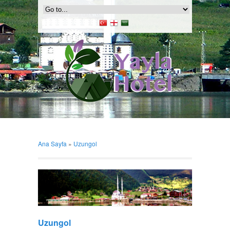
Ana Sayfa
»
Uzungol
Uzungol