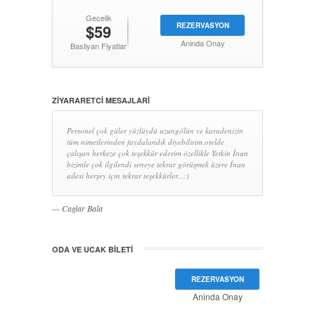
Gecelik
$59
REZERVASYON
Aninda Onay
Basliyan Fiyatlar
ZIYARARETCI MESAJLARI
Personel çok güler yüzlüydü uzungölün ve karadenizin
tüm nimetlerinden faydalandık diyebilirim.otelde
çalışan herkeze çok teşekkür ederim özellikle Yetkin İnan
bizimle çok ilgilendi seneye tekrar görüşmek üzere İnan
ailesi herşey için tekrar teşekkürler...:)
Caglar Bala
ODA VE UCAK BILETI
REZERVASYON
Aninda Onay